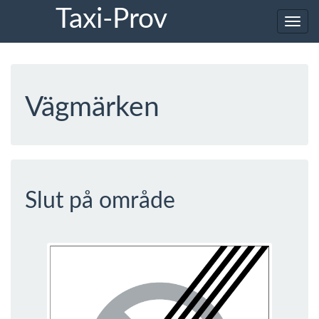
Taxi-Prov
Toggl
navig
Vägmärken
Slut på område